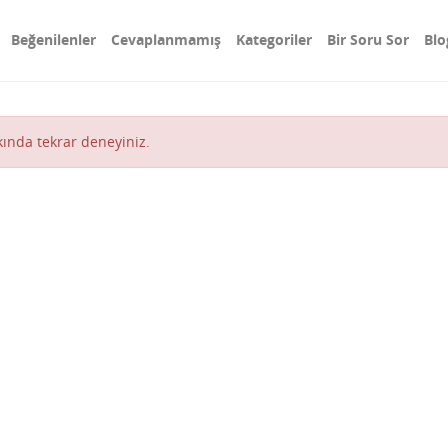
Beğenilenler
Cevaplanmamış
Kategoriler
Bir Soru Sor
Blo
akında tekrar deneyiniz.