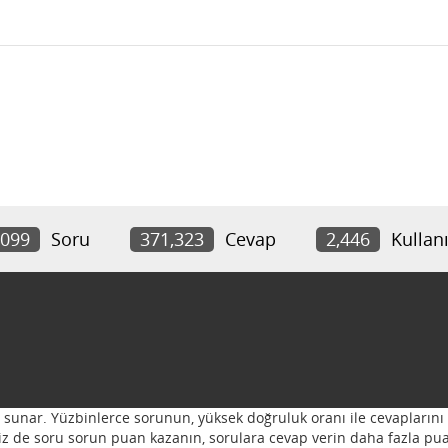
,099
Soru
371,323
Cevap
2,446
Kullanı
ı sunar. Yüzbinlerce sorunun, yüksek doğruluk oranı ile cevaplarını 
 Siz de soru sorun puan kazanın, sorulara cevap verin daha fazla pua