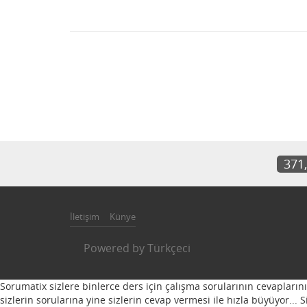
371
İletişim
Künye
Powered by
Türkçeci
Sorumatix sizlere binlerce ders için çalışma sorularının cevapların
sizlerin sorularına yine sizlerin cevap vermesi ile hızla büyüyor...