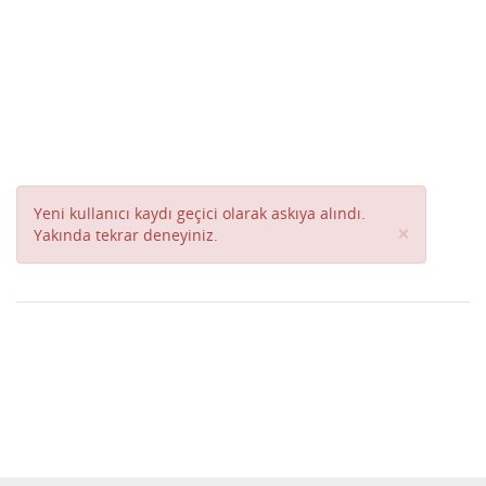
Yeni kullanıcı kaydı geçici olarak askıya alındı.
Close
×
Yakında tekrar deneyiniz.