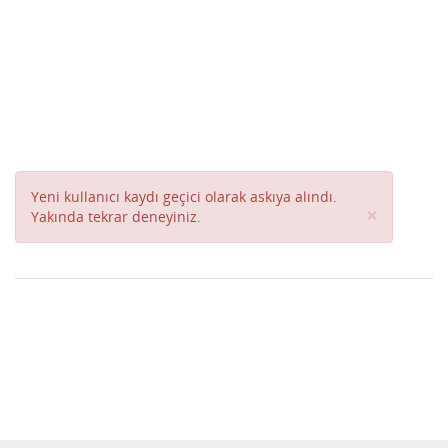
Yeni kullanıcı kaydı geçici olarak askıya alındı.
Close
×
Yakında tekrar deneyiniz.