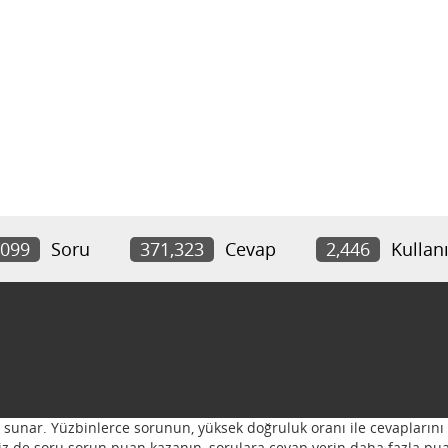
,099
Soru
371,323
Cevap
2,446
Kullanı
ı sunar. Yüzbinlerce sorunun, yüksek doğruluk oranı ile cevaplarını 
 Siz de soru sorun puan kazanın, sorulara cevap verin daha fazla pua