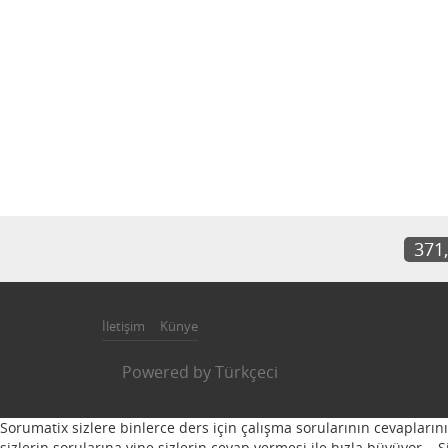
371
İletişim
Künye
Powered by
Türkçeci
Sorumatix sizlere binlerce ders için çalışma sorularının cevapların
sizlerin sorularına yine sizlerin cevap vermesi ile hızla büyüyor...