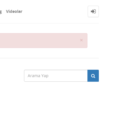
g
Videolar
Close
×