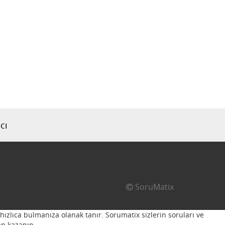
cı
SoruMatix
hızlıca bulmanıza olanak tanır. Sorumatix sizlerin soruları ve
n kazanın...