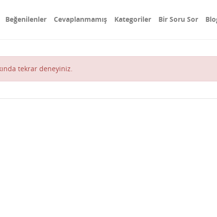
Beğenilenler
Cevaplanmamış
Kategoriler
Bir Soru Sor
Blo
akında tekrar deneyiniz.