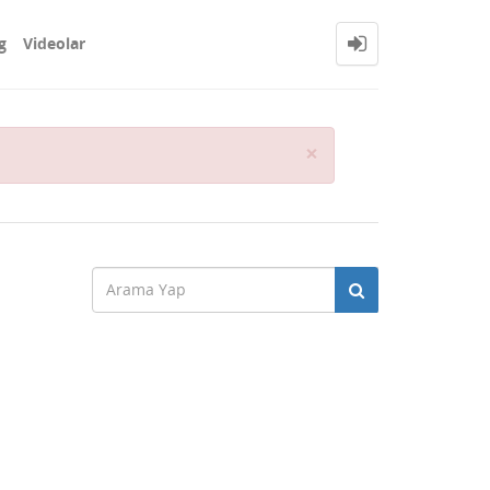
g
Videolar
Close
×