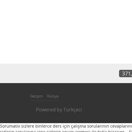
371
İletişim
Künye
Powered by
Türkçeci
Sorumatix sizlere binlerce ders için çalışma sorularının cevapların
sizlerin sorularına yine sizlerin cevap vermesi ile hızla büyüyor...