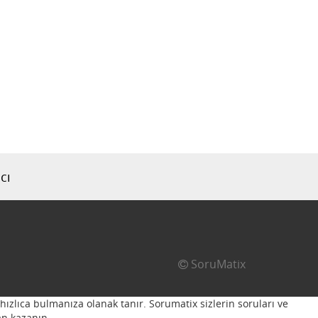
cı
SoruMatix
hızlıca bulmanıza olanak tanır. Sorumatix sizlerin soruları ve
n kazanın...