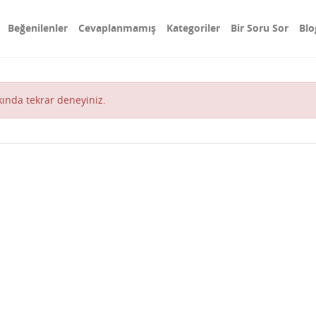
Beğenilenler
Cevaplanmamış
Kategoriler
Bir Soru Sor
Blo
akında tekrar deneyiniz.