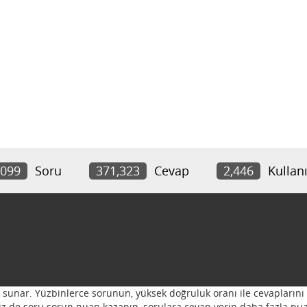
,099
Soru
371,323
Cevap
2,446
Kullanı
ı sunar. Yüzbinlerce sorunun, yüksek doğruluk oranı ile cevaplarını 
 Siz de soru sorun puan kazanın, sorulara cevap verin daha fazla pua