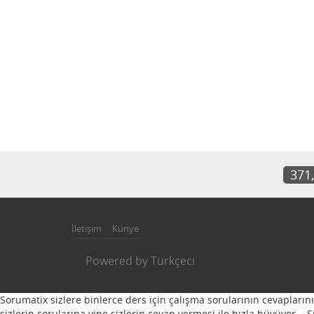
371
İletişim
Künye
Powered by
Türkçeci
Sorumatix sizlere binlerce ders için çalışma sorularının cevapların
sizlerin sorularına yine sizlerin cevap vermesi ile hızla büyüyor...