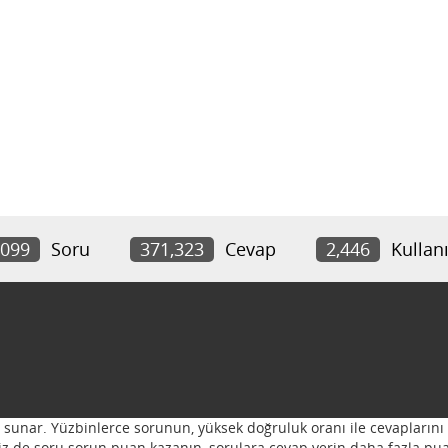
,099
Soru
371,323
Cevap
2,446
Kullanı
ı sunar. Yüzbinlerce sorunun, yüksek doğruluk oranı ile cevaplarını 
 Siz de soru sorun puan kazanın, sorulara cevap verin daha fazla pua