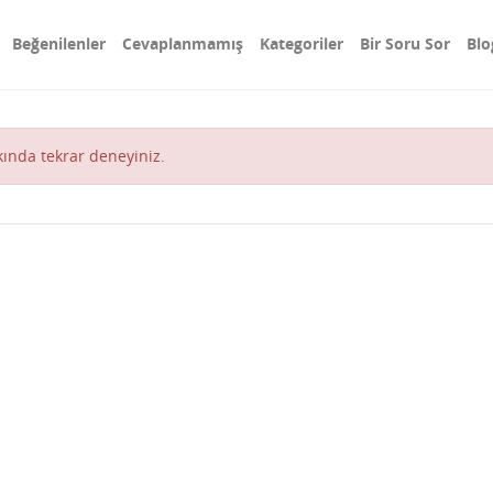
Beğenilenler
Cevaplanmamış
Kategoriler
Bir Soru Sor
Blo
akında tekrar deneyiniz.