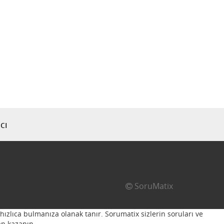
cı
SoruMatix
hızlıca bulmanıza olanak tanır. Sorumatix sizlerin soruları ve
n kazanın...