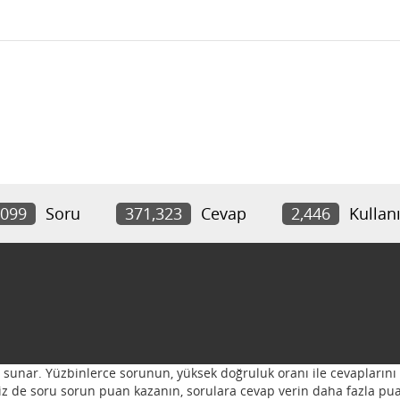
,099
Soru
371,323
Cevap
2,446
Kullanı
ı sunar. Yüzbinlerce sorunun, yüksek doğruluk oranı ile cevaplarını 
 Siz de soru sorun puan kazanın, sorulara cevap verin daha fazla pua