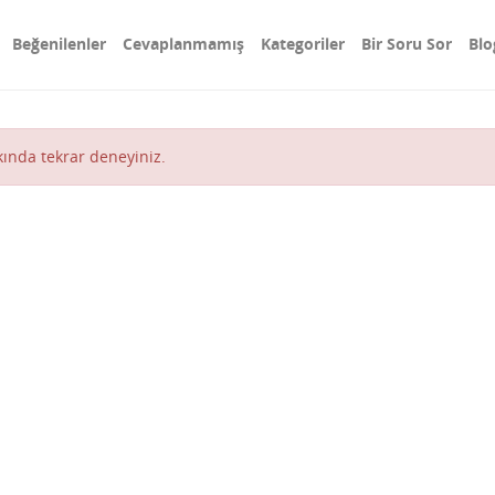
Beğenilenler
Cevaplanmamış
Kategoriler
Bir Soru Sor
Blo
akında tekrar deneyiniz.