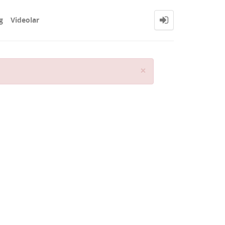
g
Videolar
Close
×