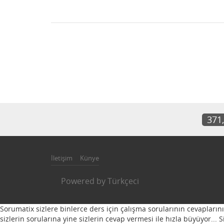
371
İletişim
Künye
Powered by
Türkçeci
Sorumatix sizlere binlerce ders için çalışma sorularının cevapların
sizlerin sorularına yine sizlerin cevap vermesi ile hızla büyüyor...