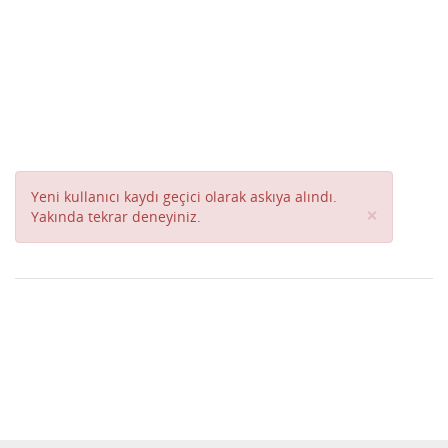
Yeni kullanıcı kaydı geçici olarak askıya alındı.
Close
×
Yakında tekrar deneyiniz.