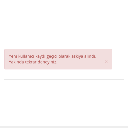
Yeni kullanıcı kaydı geçici olarak askıya alındı.
Close
×
Yakında tekrar deneyiniz.