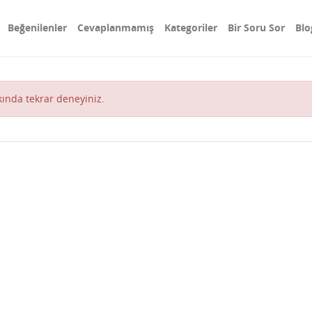
Beğenilenler
Cevaplanmamış
Kategoriler
Bir Soru Sor
Blo
akında tekrar deneyiniz.