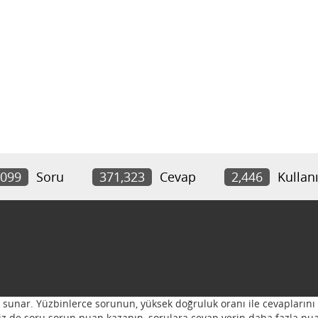
,099
Soru
371,323
Cevap
2,446
Kullanı
ı sunar. Yüzbinlerce sorunun, yüksek doğruluk oranı ile cevaplarını 
 Siz de soru sorun puan kazanın, sorulara cevap verin daha fazla pua