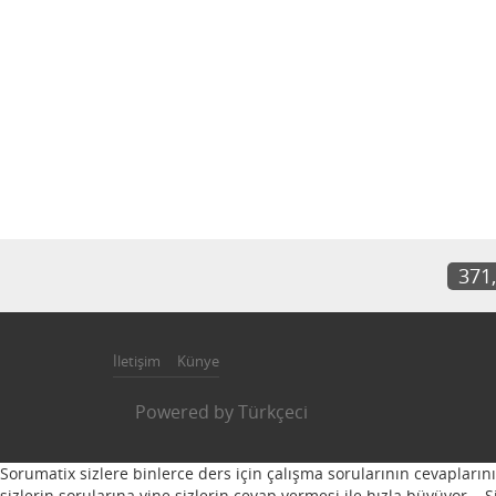
371
İletişim
Künye
Powered by
Türkçeci
Sorumatix sizlere binlerce ders için çalışma sorularının cevapların
sizlerin sorularına yine sizlerin cevap vermesi ile hızla büyüyor...