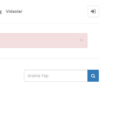
g
Videolar
Close
×