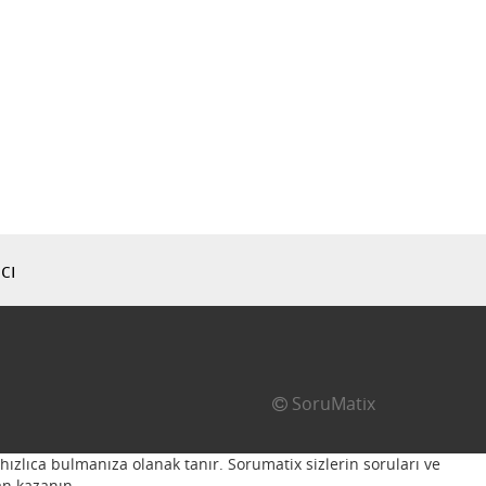
cı
SoruMatix
hızlıca bulmanıza olanak tanır. Sorumatix sizlerin soruları ve
n kazanın...