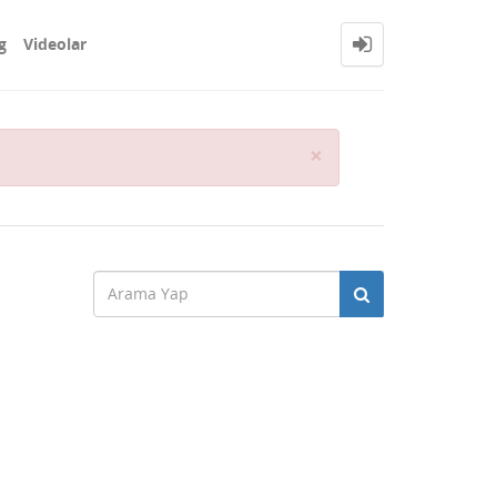
g
Videolar
Close
×