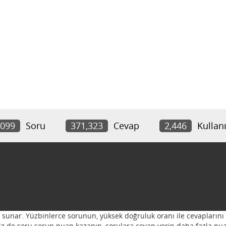
,099
Soru
371,323
Cevap
2,446
Kullanı
ı sunar. Yüzbinlerce sorunun, yüksek doğruluk oranı ile cevaplarını 
 Siz de soru sorun puan kazanın, sorulara cevap verin daha fazla pua