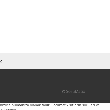
cı
SoruMatix
hızlıca bulmanıza olanak tanır. Sorumatix sizlerin soruları ve
n kazanın...