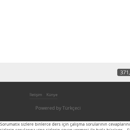
371
İletişim
Künye
Powered by
Türkçeci
Sorumatix sizlere binlerce ders için çalışma sorularının cevapların
sizlerin sorularına yine sizlerin cevap vermesi ile hızla büyüyor...