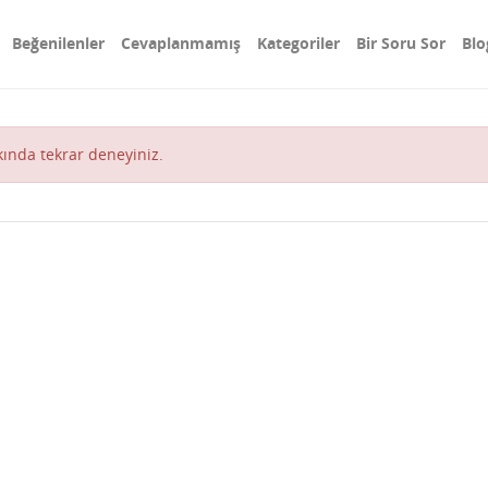
Beğenilenler
Cevaplanmamış
Kategoriler
Bir Soru Sor
Blo
akında tekrar deneyiniz.