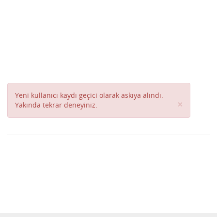
Yeni kullanıcı kaydı geçici olarak askıya alındı.
Close
×
Yakında tekrar deneyiniz.