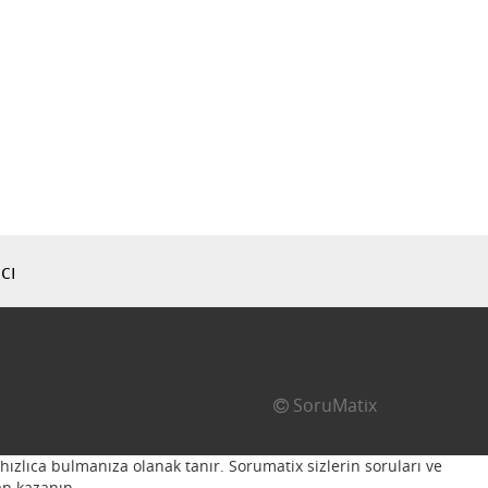
cı
SoruMatix
hızlıca bulmanıza olanak tanır. Sorumatix sizlerin soruları ve
n kazanın...