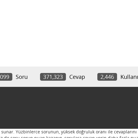
,099
Soru
371,323
Cevap
2,446
Kullanı
ı sunar. Yüzbinlerce sorunun, yüksek doğruluk oranı ile cevaplarını 
 Siz de soru sorun puan kazanın, sorulara cevap verin daha fazla pua