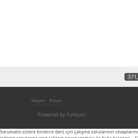
371
İletişim
Künye
Powered by
Türkçeci
Sorumatix sizlere binlerce ders için çalışma sorularının cevapların
sizlerin sorularına yine sizlerin cevap vermesi ile hızla büyüyor...