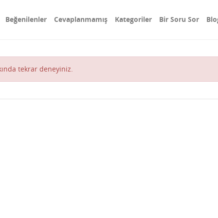
Beğenilenler
Cevaplanmamış
Kategoriler
Bir Soru Sor
Blo
akında tekrar deneyiniz.