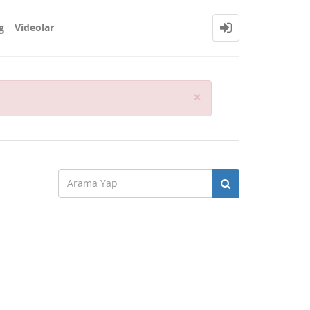
g
Videolar
Close
×