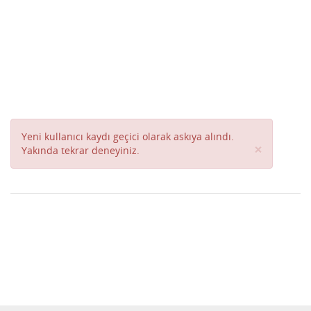
Yeni kullanıcı kaydı geçici olarak askıya alındı.
Close
×
Yakında tekrar deneyiniz.