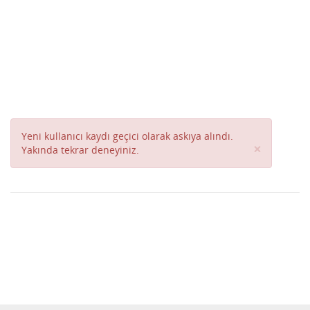
Yeni kullanıcı kaydı geçici olarak askıya alındı.
Close
×
Yakında tekrar deneyiniz.