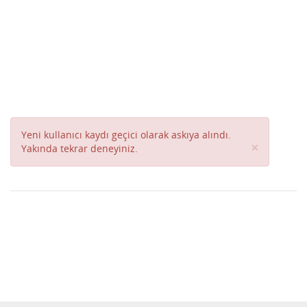
Yeni kullanıcı kaydı geçici olarak askıya alındı.
Close
×
Yakında tekrar deneyiniz.