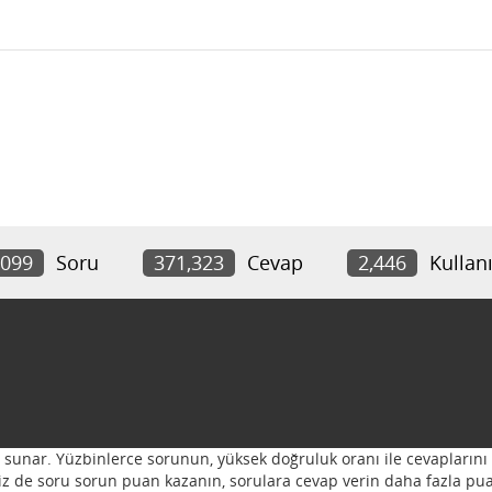
,099
Soru
371,323
Cevap
2,446
Kullanı
ı sunar. Yüzbinlerce sorunun, yüksek doğruluk oranı ile cevaplarını 
 Siz de soru sorun puan kazanın, sorulara cevap verin daha fazla pua