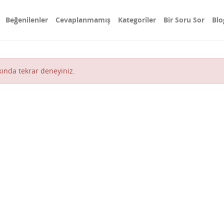
Beğenilenler
Cevaplanmamış
Kategoriler
Bir Soru Sor
Blo
akında tekrar deneyiniz.