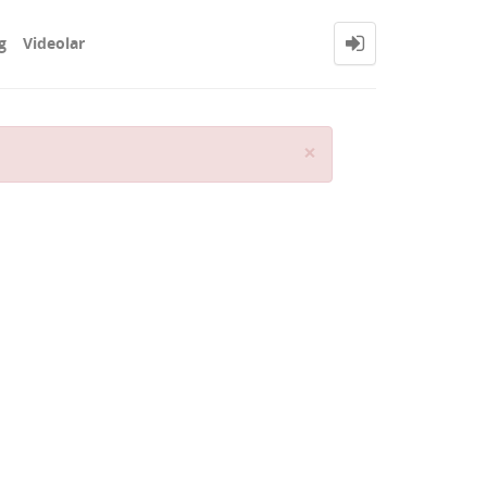
g
Videolar
Close
×