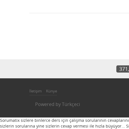
371
İletişim
Künye
Powered by
Türkçeci
Sorumatix sizlere binlerce ders için çalışma sorularının cevapların
sizlerin sorularına yine sizlerin cevap vermesi ile hızla büyüyor...