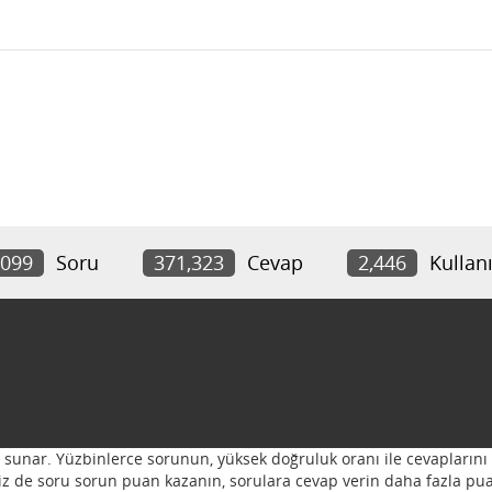
,099
Soru
371,323
Cevap
2,446
Kullanı
ı sunar. Yüzbinlerce sorunun, yüksek doğruluk oranı ile cevaplarını 
 Siz de soru sorun puan kazanın, sorulara cevap verin daha fazla pua