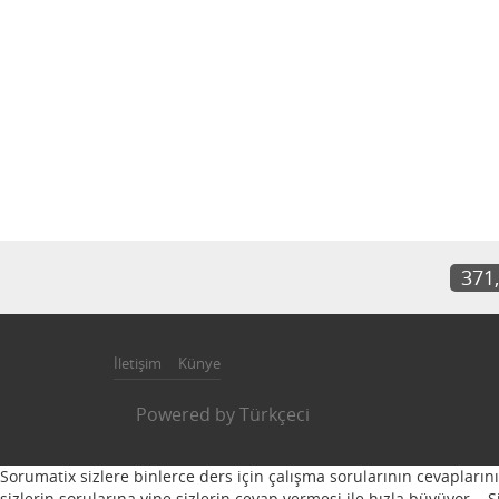
371
İletişim
Künye
Powered by
Türkçeci
Sorumatix sizlere binlerce ders için çalışma sorularının cevapların
sizlerin sorularına yine sizlerin cevap vermesi ile hızla büyüyor...