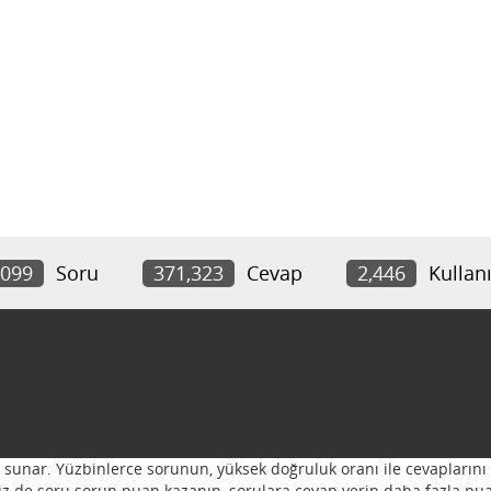
,099
Soru
371,323
Cevap
2,446
Kullanı
ı sunar. Yüzbinlerce sorunun, yüksek doğruluk oranı ile cevaplarını 
 Siz de soru sorun puan kazanın, sorulara cevap verin daha fazla pua