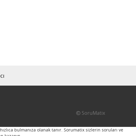
cı
SoruMatix
hızlıca bulmanıza olanak tanır. Sorumatix sizlerin soruları ve
n kazanın...