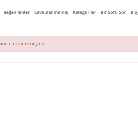
Beğenilenler
Cevaplanmamış
Kategoriler
Bir Soru Sor
Blo
akında tekrar deneyiniz.