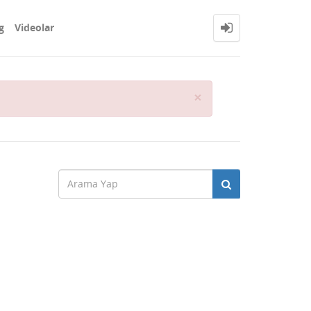
g
Videolar
Close
×