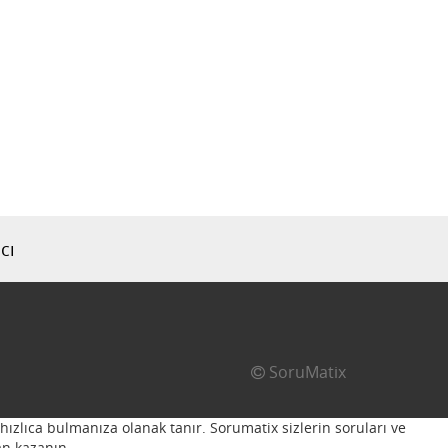
cı
SoruMatix
hızlıca bulmanıza olanak tanır. Sorumatix sizlerin soruları ve
n kazanın...