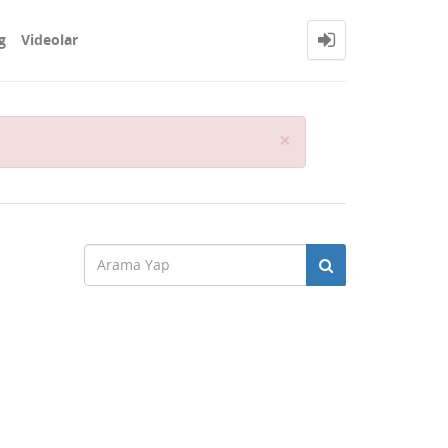
g
Videolar
Close
×