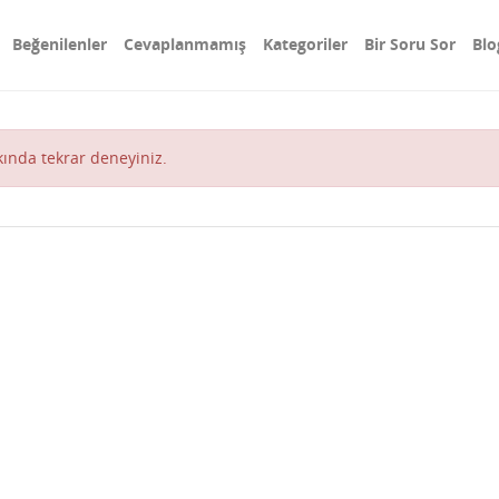
Beğenilenler
Cevaplanmamış
Kategoriler
Bir Soru Sor
Blo
akında tekrar deneyiniz.