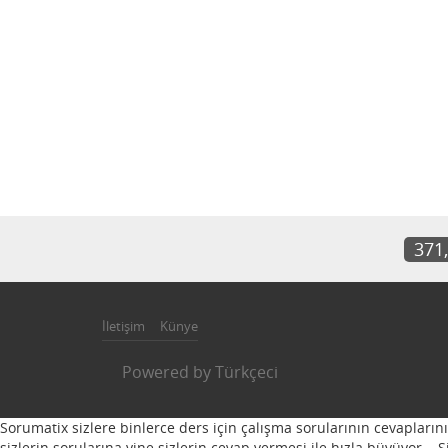
371
İletişim
Künye
Powered by
Türkçeci
Sorumatix sizlere binlerce ders için çalışma sorularının cevapların
sizlerin sorularına yine sizlerin cevap vermesi ile hızla büyüyor...