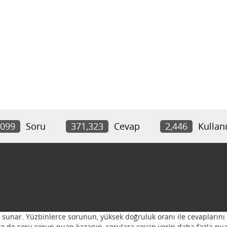
,099
Soru
371,323
Cevap
2,446
Kullanı
ı sunar. Yüzbinlerce sorunun, yüksek doğruluk oranı ile cevaplarını 
 Siz de soru sorun puan kazanın, sorulara cevap verin daha fazla pua