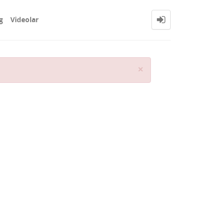
g
Videolar
Close
×