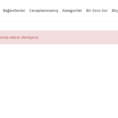
Beğenilenler
Cevaplanmamış
Kategoriler
Bir Soru Sor
Blo
akında tekrar deneyiniz.