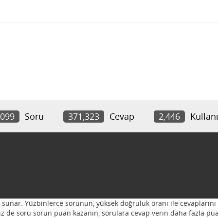
,099
Soru
371,323
Cevap
2,446
Kullanı
ı sunar. Yüzbinlerce sorunun, yüksek doğruluk oranı ile cevaplarını 
 Siz de soru sorun puan kazanın, sorulara cevap verin daha fazla pua