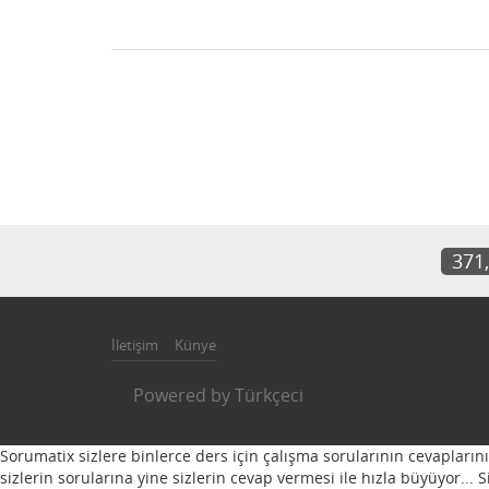
371
İletişim
Künye
Powered by
Türkçeci
Sorumatix sizlere binlerce ders için çalışma sorularının cevapların
sizlerin sorularına yine sizlerin cevap vermesi ile hızla büyüyor...