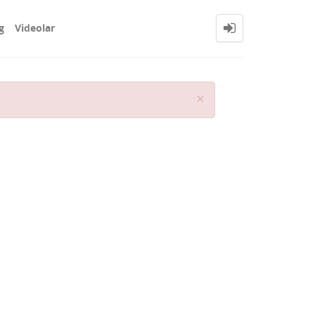
g
Videolar
Close
×