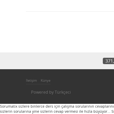
371
İletişim
Künye
Powered by
Türkçeci
Sorumatix sizlere binlerce ders için çalışma sorularının cevapların
sizlerin sorularına yine sizlerin cevap vermesi ile hızla büyüyor...