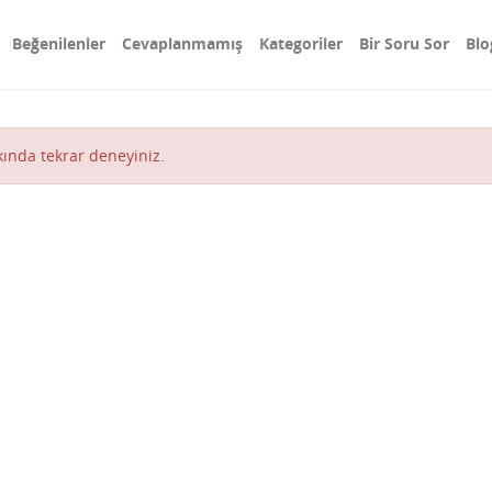
Beğenilenler
Cevaplanmamış
Kategoriler
Bir Soru Sor
Blo
akında tekrar deneyiniz.