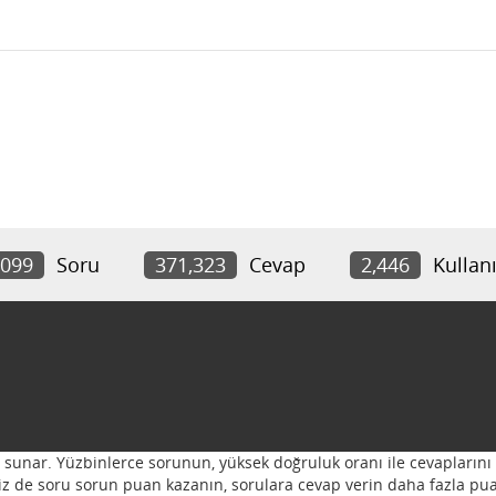
,099
Soru
371,323
Cevap
2,446
Kullanı
ı sunar. Yüzbinlerce sorunun, yüksek doğruluk oranı ile cevaplarını 
 Siz de soru sorun puan kazanın, sorulara cevap verin daha fazla pua