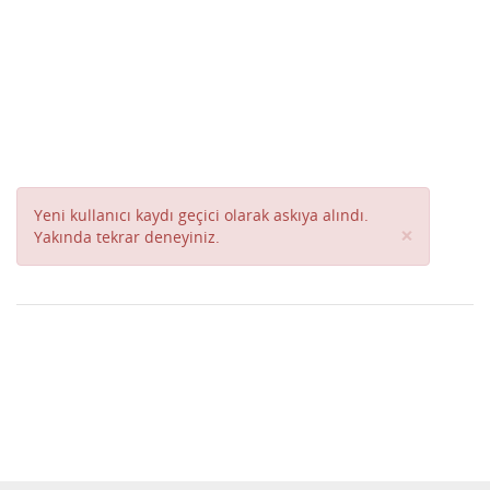
Yeni kullanıcı kaydı geçici olarak askıya alındı.
Close
×
Yakında tekrar deneyiniz.