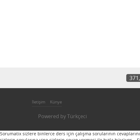
371
İletişim
Künye
Powered by
Türkçeci
Sorumatix sizlere binlerce ders için çalışma sorularının cevapların
sizlerin sorularına yine sizlerin cevap vermesi ile hızla büyüyor...