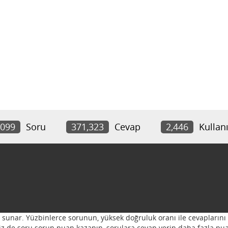
,099
Soru
371,323
Cevap
2,446
Kullanı
ı sunar. Yüzbinlerce sorunun, yüksek doğruluk oranı ile cevaplarını 
 Siz de soru sorun puan kazanın, sorulara cevap verin daha fazla pua