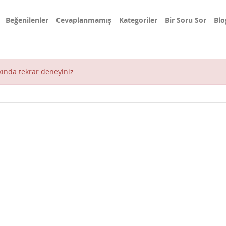
Beğenilenler
Cevaplanmamış
Kategoriler
Bir Soru Sor
Blo
akında tekrar deneyiniz.