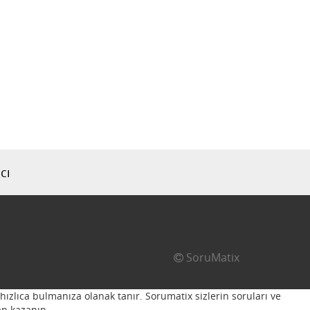
cı
SoruMatix
hızlıca bulmanıza olanak tanır. Sorumatix sizlerin soruları ve
n kazanın...