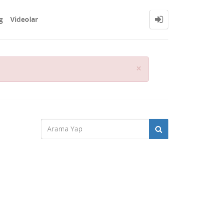
g
Videolar
Close
×