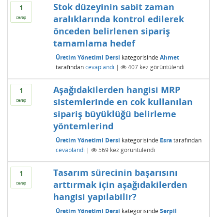
Stok düzeyinin sabit zaman
1
aralıklarında kontrol edilerek
cevap
önceden belirlenen sipariş
tamamlama hedef
Üretim Yönetimi Dersi
kategorisinde
Ahmet
tarafından
cevaplandı
|
407
kez görüntülendi
Aşağıdakilerden hangisi MRP
1
sistemlerinde en cok kullanılan
cevap
sipariş büyüklüğü belirleme
yöntemlerind
Üretim Yönetimi Dersi
kategorisinde
Esra
tarafından
cevaplandı
|
569
kez görüntülendi
Tasarım sürecinin başarısını
1
arttırmak için aşağıdakilerden
cevap
hangisi yapılabilir?
Üretim Yönetimi Dersi
kategorisinde
Serpil