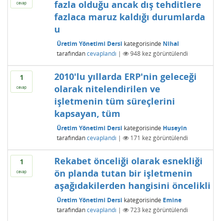
fazla olduğu ancak dış tehditlere
cevap
fazlaca maruz kaldığı durumlarda
u
Üretim Yönetimi Dersi
kategorisinde
Nihal
tarafından
cevaplandı
|
948
kez görüntülendi
2010'lu yıllarda ERP'nin geleceği
1
olarak nitelendirilen ve
cevap
işletmenin tüm süreçlerini
kapsayan, tüm
Üretim Yönetimi Dersi
kategorisinde
Huseyin
tarafından
cevaplandı
|
171
kez görüntülendi
Rekabet önceliği olarak esnekliği
1
ön planda tutan bir işletmenin
cevap
aşağıdakilerden hangisini öncelikli
Üretim Yönetimi Dersi
kategorisinde
Emine
tarafından
cevaplandı
|
723
kez görüntülendi