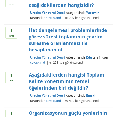
aşağıdakilerden hangisidir?
cevap
Üretim Yönetimi Dersi
kategorisinde
Yasemin
tarafından
cevaplandı
|
707
kez görüntülendi
Hat dengelemesi problemlerinde
1
görev süresi toplamının çevrim
cevap
süresine oranlanması ile
hesaplanan ni
Üretim Yönetimi Dersi
kategorisinde
Eda
tarafından
cevaplandı
|
253
kez görüntülendi
Aşağıdakilerden hangisi Toplam
1
Kalite Yönetiminin temel
cevap
öğelerinden biri değildir?
Üretim Yönetimi Dersi
kategorisinde
Emrah
tarafından
cevaplandı
|
439
kez görüntülendi
Organizasyonun güçlü yönlerinin
1