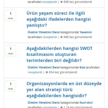
tarafından
cevaplandı
|
898
kez görüntülendi
Ürün yaşam süreci ile ilgili
1
aşağıdaki ifadelerden hangisi
cevap
yanlıştır?
Üretim Yönetimi Dersi
kategorisinde
Yasemin
tarafından
cevaplandı
|
988
kez görüntülendi
Aşağıdakilerden hangisi SWOT
1
kısaltmasını oluşturan
cevap
terimlerden biri değildir?
Üretim Yönetimi Dersi
kategorisinde
Eda
tarafından
cevaplandı
|
954
kez görüntülendi
Organizasyonlarda en üst düzeyde
1
yer alan strateji türü
cevap
aşağıdakilerden hangisidir?
Üretim Yönetimi Dersi
kategorisinde
Nuri-Anıl
tarafından
cevaplandı
|
1.2k
kez görüntülendi