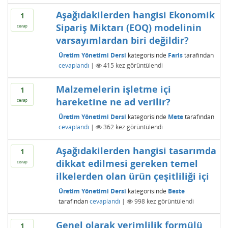
Aşağıdakilerden hangisi Ekonomik
1
Sipariş Miktarı (EOQ) modelinin
cevap
varsayımlardan biri değildir?
Üretim Yönetimi Dersi
kategorisinde
Faris
tarafından
cevaplandı
|
415
kez görüntülendi
Malzemelerin işletme içi
1
hareketine ne ad verilir?
cevap
Üretim Yönetimi Dersi
kategorisinde
Mete
tarafından
cevaplandı
|
362
kez görüntülendi
Aşağıdakilerden hangisi tasarımda
1
dikkat edilmesi gereken temel
cevap
ilkelerden olan ürün çeşitliliği içi
Üretim Yönetimi Dersi
kategorisinde
Beste
tarafından
cevaplandı
|
998
kez görüntülendi
Genel olarak verimlilik formülü
1