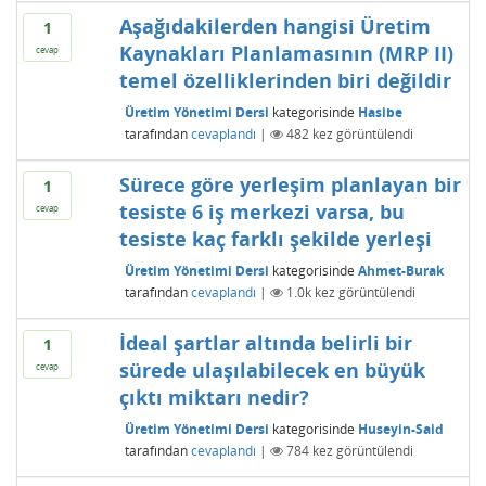
Aşağıdakilerden hangisi Üretim
1
Kaynakları Planlamasının (MRP II)
cevap
temel özelliklerinden biri değildir
Üretim Yönetimi Dersi
kategorisinde
Hasibe
tarafından
cevaplandı
|
482
kez görüntülendi
Sürece göre yerleşim planlayan bir
1
tesiste 6 iş merkezi varsa, bu
cevap
tesiste kaç farklı şekilde yerleşi
Üretim Yönetimi Dersi
kategorisinde
Ahmet-Burak
tarafından
cevaplandı
|
1.0k
kez görüntülendi
İdeal şartlar altında belirli bir
1
sürede ulaşılabilecek en büyük
cevap
çıktı miktarı nedir?
Üretim Yönetimi Dersi
kategorisinde
Huseyin-Said
tarafından
cevaplandı
|
784
kez görüntülendi