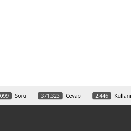
,099
Soru
371,323
Cevap
2,446
Kullanı