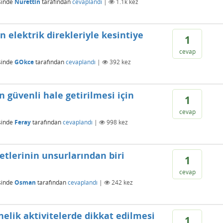
sinde
Nurettin
tarafından
cevaplandı
|
1.1k
kez
n elektrik direkleriyle kesintiye
1
cevap
sinde
GOkce
tarafından
cevaplandı
|
392
kez
 güvenli hale getirilmesi için
1
cevap
sinde
Feray
tarafından
cevaplandı
|
998
kez
tlerinin unsurlarından biri
1
cevap
sinde
Osman
tarafından
cevaplandı
|
242
kez
nelik aktivitelerde dikkat edilmesi
1