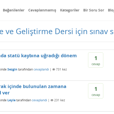
Beğenilenler
Cevaplanmamış
Kategoriler
Bir Soru Sor
Blo
ve Geliştirme Dersi için sınav s
umda statü kaybına uğradığı dönem
1
cevap
sinde
Sezgin
tarafından
cevaplandı
|
731
kez
rak içinde bulunulan zamana
1
d ver
cevap
sinde
Leyla
tarafından
cevaplandı
|
231
kez