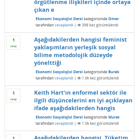
örgütlenme ilişkileri içinde ortaya
çıkan e
Ekonomi Sosyolojisi Dersi
kategorisinde
Omer
tarafından
cevaplandı
|
398
kez görüntülendi
Aşağıdakilerden hangisi feminist
1
yaklaşımların yerleşik sosyal
cevap
bilime metodolojik düzeyde
yönelttiği
Ekonomi Sosyolojisi Dersi
kategorisinde
Burak
tarafından
cevaplandı
|
1.0k
kez görüntülendi
Keith Hart'ın enformel sektör ile
1
ilgili düşüncelerini en iyi açıklayan
cevap
ifade aşağıdakilerden hangis
Ekonomi Sosyolojisi Dersi
kategorisinde
Murat
tarafından
cevaplandı
|
1.0k
kez görüntülendi
Aşağıdakilerden hangisi, Tüketim
1