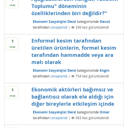
Toplumu" döneminin
cevap
özelliklerinden biri değildir?"
Ekonomi Sosyolojisi Dersi
kategorisinde
Davut
tarafından
cevaplandı
|
336
kez görüntülendi
Enformel kesim tarafından
1
üretilen ürünlerin, formel kesim
cevap
tarafından hammadde veya ara
malı olarak
Ekonomi Sosyolojisi Dersi
kategorisinde
Engin
tarafından
cevaplandı
|
754
kez görüntülendi
Ekonomik aktörleri bağımsız ve
1
bağlantısız olarak ele aldığı için
cevap
diğer bireylerle etkileşim içinde
Ekonomi Sosyolojisi Dersi
kategorisinde
Omer
tarafından
cevaplandı
|
583
kez görüntülendi