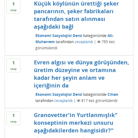
Küçük köylünün ürettiği şeker
1
pancarının, şeker fabrikaları
cevap
tarafından satın alınması
aşağıdaki bağl
Ekonomi Sosyolojisi Dersi
kategorisinde
Ali-
Muharrem
tarafından
cevaplandı
|
785
kez
görüntülendi
Evren algısı ve dünya görüşünden,
1
üretim düzeyine ve ortamına
cevap
kadar her şeyin anlam ve
içeriğinin da
Ekonomi Sosyolojisi Dersi
kategorisinde
Cihan
tarafından
cevaplandı
|
817
kez görüntülendi
Granovetter'in Yurtlanmışlık"
1
konseptinin merkezi unsuru
cevap
aşağıdakilerden hangisidir?"