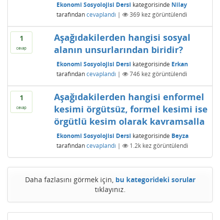
Ekonomi Sosyolojisi Dersi
kategorisinde
Nilay
tarafından
cevaplandı
|
369
kez görüntülendi
Aşağıdakilerden hangisi sosyal
1
alanın unsurlarından biridir?
cevap
Ekonomi Sosyolojisi Dersi
kategorisinde
Erkan
tarafından
cevaplandı
|
746
kez görüntülendi
Aşağıdakilerden hangisi enformel
1
kesimi örgütsüz, formel kesimi ise
cevap
örgütlü kesim olarak kavramsalla
Ekonomi Sosyolojisi Dersi
kategorisinde
Beyza
tarafından
cevaplandı
|
1.2k
kez görüntülendi
Daha fazlasını görmek için,
bu kategorideki sorular
tıklayınız.