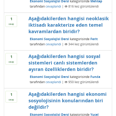
Ekonomi Sosyolojisi Dersi
kategorisinde
Mehtap
tarafından
cevaplandı
|
816
kez görüntülendi
Aşağıdakilerden hangisi neoklasik
1
iktisadı karakterize eden temel
cevap
kavramlardan biridir?
Ekonomi Sosyolojisi Dersi
kategorisinde
Ferit
tarafından
cevaplandı
|
344
kez görüntülendi
Aşağıdakilerden hangisi sosyal
1
sistemleri canlı sistemlerden
cevap
ayıran özelliklerden biridir?
Ekonomi Sosyolojisi Dersi
kategorisinde
Funda
tarafından
cevaplandı
|
950
kez görüntülendi
Aşağıdakilerden hangisi ekonomi
1
sosyolojisinin konularından biri
cevap
değildir?
Ekonomi Sosyolojisi Dersi
kategorisinde
Yucel