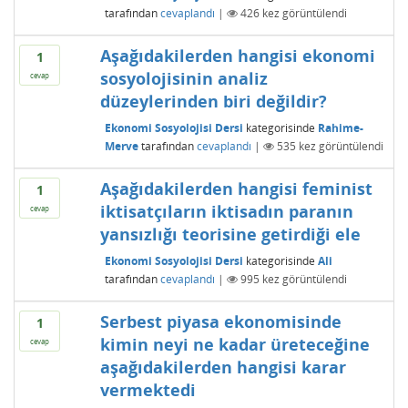
tarafından
cevaplandı
|
426
kez görüntülendi
Aşağıdakilerden hangisi ekonomi
1
sosyolojisinin analiz
cevap
düzeylerinden biri değildir?
Ekonomi Sosyolojisi Dersi
kategorisinde
Rahime-
Merve
tarafından
cevaplandı
|
535
kez görüntülendi
Aşağıdakilerden hangisi feminist
1
iktisatçıların iktisadın paranın
cevap
yansızlığı teorisine getirdiği ele
Ekonomi Sosyolojisi Dersi
kategorisinde
Ali
tarafından
cevaplandı
|
995
kez görüntülendi
Serbest piyasa ekonomisinde
1
kimin neyi ne kadar üreteceğine
cevap
aşağıdakilerden hangisi karar
vermektedi