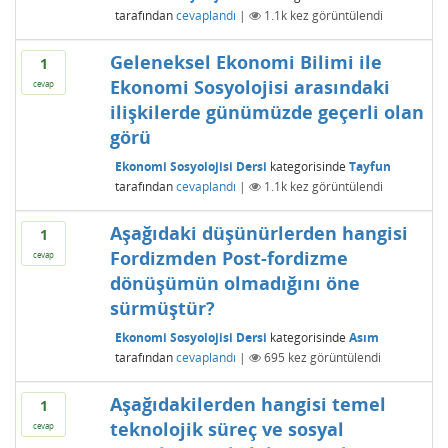
tarafından
cevaplandı
|
1.1k
kez görüntülendi
Geleneksel Ekonomi Bilimi ile
1
Ekonomi Sosyolojisi arasındaki
cevap
ilişkilerde günümüzde geçerli olan
görü
Ekonomi Sosyolojisi Dersi
kategorisinde
Tayfun
tarafından
cevaplandı
|
1.1k
kez görüntülendi
Aşağıdaki düşünürlerden hangisi
1
Fordizmden Post-fordizme
cevap
dönüşümün olmadığını öne
sürmüştür?
Ekonomi Sosyolojisi Dersi
kategorisinde
Asım
tarafından
cevaplandı
|
695
kez görüntülendi
Aşağıdakilerden hangisi temel
1
teknolojik süreç ve sosyal
cevap