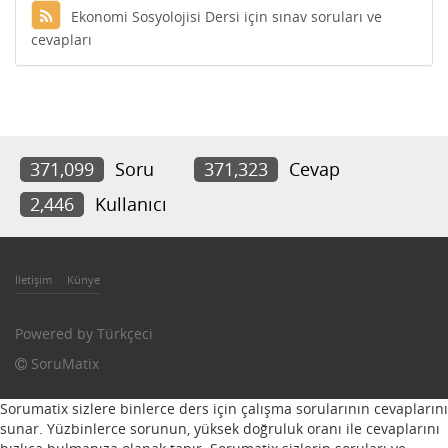
Ekonomi Sosyolojisi Dersi için sınav soruları ve
cevapları
371,099
Soru
371,323
Cevap
2,446
Kullanıcı
İletişim
Künye
Powered by
Türkçeci
SoruMatix
Sorumatix sizlere binlerce ders için çalışma sorularının cevaplarını
sunar. Yüzbinlerce sorunun, yüksek doğruluk oranı ile cevaplarını