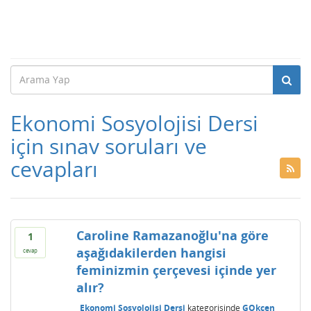
Ekonomi Sosyolojisi Dersi
için sınav soruları ve
cevapları
Caroline Ramazanoğlu'na göre
1
aşağıdakilerden hangisi
cevap
feminizmin çerçevesi içinde yer
alır?
Ekonomi Sosyolojisi Dersi
kategorisinde
GOkcen