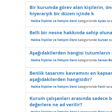
Bir kurumda görev alan kişilerin, ö
hiyerarşik bir düzen içinde k
Halkla İlişkiler ve İletişim Dersi
kategorisinde
Aytac
tar
Belli bir nesne hakkında sahip olunan
Halkla İlişkiler ve İletişim Dersi
kategorisinde
Gulsen
ta
Aşağıdakilerden hangisi tutumların i
Halkla İlişkiler ve İletişim Dersi
kategorisinde
Serdar-B
Benlik tasarımı kavramını en kapsam
aşağıdakilerden hangisidir?
Halkla İlişkiler ve İletişim Dersi
kategorisinde
Ferdi
tar
Kurum çalışanları arasında sadece be
değerlere ne ad verilir?
Halkla İlişkiler ve İletişim Dersi
kategorisinde
Hilal
tara