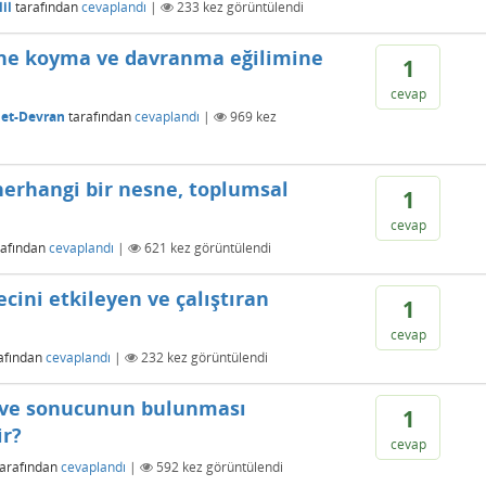
il
tarafından
cevaplandı
|
233
kez görüntülendi
rine koyma ve davranma eğilimine
1
cevap
t-Devran
tarafından
cevaplandı
|
969
kez
herhangi bir nesne, toplumsal
1
cevap
rafından
cevaplandı
|
621
kez görüntülendi
cini etkileyen ve çalıştıran
1
cevap
afından
cevaplandı
|
232
kez görüntülendi
an ve sonucunun bulunması
1
ir?
cevap
tarafından
cevaplandı
|
592
kez görüntülendi