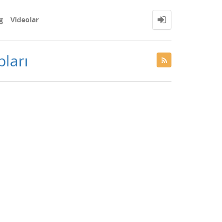
g
Videolar
pları