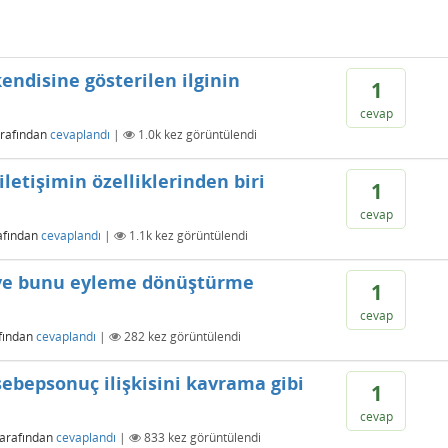
endisine gösterilen ilginin
1
cevap
arafından
cevaplandı
|
1.0k
kez görüntülendi
iletişimin özelliklerinden biri
1
cevap
afından
cevaplandı
|
1.1k
kez görüntülendi
 ve bunu eyleme dönüştürme
1
cevap
fından
cevaplandı
|
282
kez görüntülendi
bepsonuç ilişkisini kavrama gibi
1
cevap
tarafından
cevaplandı
|
833
kez görüntülendi