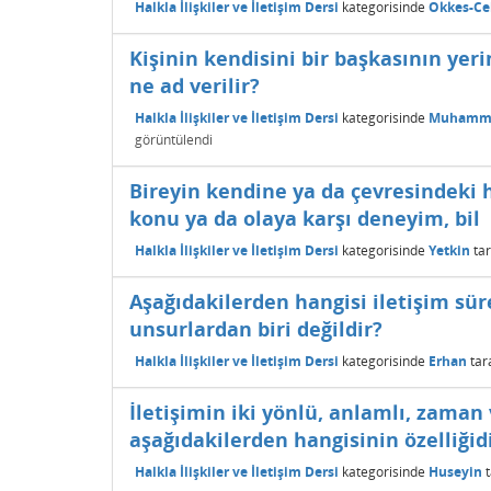
Halkla İlişkiler ve İletişim Dersi
kategorisinde
Okkes-Cel
Kişinin kendisini bir başkasının ye
ne ad verilir?
Halkla İlişkiler ve İletişim Dersi
kategorisinde
Muhamme
görüntülendi
Bireyin kendine ya da çevresindeki 
konu ya da olaya karşı deneyim, bil
Halkla İlişkiler ve İletişim Dersi
kategorisinde
Yetkin
ta
Aşağıdakilerden hangisi iletişim süre
unsurlardan biri değildir?
Halkla İlişkiler ve İletişim Dersi
kategorisinde
Erhan
tar
İletişimin iki yönlü, anlamlı, zam
aşağıdakilerden hangisinin özelliğid
Halkla İlişkiler ve İletişim Dersi
kategorisinde
Huseyin