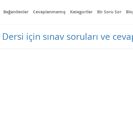
Beğenilenler
Cevaplanmamış
Kategoriler
Bir Soru Sor
Blo
m Dersi için sınav soruları ve ceva