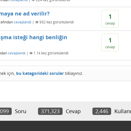
maya ne ad verilir?
1
rafından
cevaplandı
|
932
kez görüntülendi
cevap
aşma isteği hangi benliğin
1
cevap
ından
cevaplandı
|
1.1k
kez görüntülendi
mek için,
bu kategorideki sorular
tıklayınız.
,099
Soru
371,323
Cevap
2,446
Kullanı