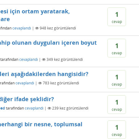
esi için ortam yaratarak,
1
hare
cevap
afından
cevaplandı
|
948
kez görüntülendi
sahip olunan duyguları içeren boyut
1
cevap
tarafından
cevaplandı
|
349
kez görüntülendi
vleri aşağıdakilerden hangisidir?
1
arafından
cevaplandı
|
783
kez görüntülendi
cevap
iğer ifade şeklidir?
1
ed
tarafından
cevaplandı
|
239
kez görüntülendi
cevap
herhangi bir nesne, toplumsal
1
cevap