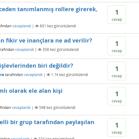
nceden tanımlanmış rollere girerek,
1
cevap
afından
cevaplandı
|
601
kez görüntülendi
 fikir ve inançlara ne ad verilir?
1
rafından
cevaplandı
|
358
kez görüntülendi
cevap
şlevlerinden biri değildir?
1
ora
tarafından
cevaplandı
|
1.1k
kez görüntülendi
cevap
lı olarak ele alan kişi
1
cevap
afından
cevaplandı
|
598
kez görüntülendi
lli bir grup tarafından paylaşılan
1
cevap
fından
cevaplandı
|
224
kez görüntülendi