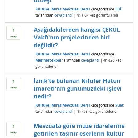
özdeşl
Kültürel Miras Mevzuatı Dersi
kategorisinde
Elif
tarafından
cevaplandı
|
1.0k
kez görüntülendi
Aşağıdakilerden hangisi ÇEKÜL
1
Vakfı'nın projelerinden biri
cevap
değildir?
Kültürel Miras Mevzuatı Dersi
kategorisinde
Mehmet-ikbal
tarafından
cevaplandı
|
426
kez
görüntülendi
İznik'te bulunan Nilüfer Hatun
1
İmareti'nin günümüzdeki işlevi
cevap
nedir?
Kültürel Miras Mevzuatı Dersi
kategorisinde
Suat
tarafından
cevaplandı
|
758
kez görüntülendi
Mevzuata göre müze idarelerine
1
getirilen taşınır eserlerin kültür
cevap