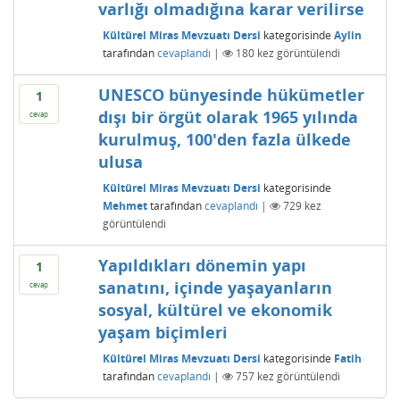
varlığı olmadığına karar verilirse
Kültürel Miras Mevzuatı Dersi
kategorisinde
Aylin
tarafından
cevaplandı
|
180
kez görüntülendi
UNESCO bünyesinde hükümetler
1
dışı bir örgüt olarak 1965 yılında
cevap
kurulmuş, 100'den fazla ülkede
ulusa
Kültürel Miras Mevzuatı Dersi
kategorisinde
Mehmet
tarafından
cevaplandı
|
729
kez
görüntülendi
Yapıldıkları dönemin yapı
1
sanatını, içinde yaşayanların
cevap
sosyal, kültürel ve ekonomik
yaşam biçimleri
Kültürel Miras Mevzuatı Dersi
kategorisinde
Fatih
tarafından
cevaplandı
|
757
kez görüntülendi