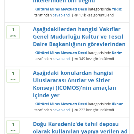
ilkelerinden biri değild
Kültürel Miras Mevzuatı Dersi
kategorisinde
Yıldız
tarafından
cevaplandı
|
1.1k
kez görüntülendi
Aşağıdakilerden hangisi Vakıflar
1
Genel Müdürlüğü Kültür ve Tescil
cevap
Daire Başkanlığının görevlerinden
Kültürel Miras Mevzuatı Dersi
kategorisinde
Kerim
tarafından
cevaplandı
|
349
kez görüntülendi
Aşağıdaki konulardan hangisi
1
Uluslararası Anıtlar ve Sitler
cevap
Konseyi (ICOMOS)'nin amaçları
içinde yer
Kültürel Miras Mevzuatı Dersi
kategorisinde
ilknur
tarafından
cevaplandı
|
222
kez görüntülendi
Doğu Karadeniz'de tahıl deposu
1
olarak kullanılan yapıya verilen ad
cevap