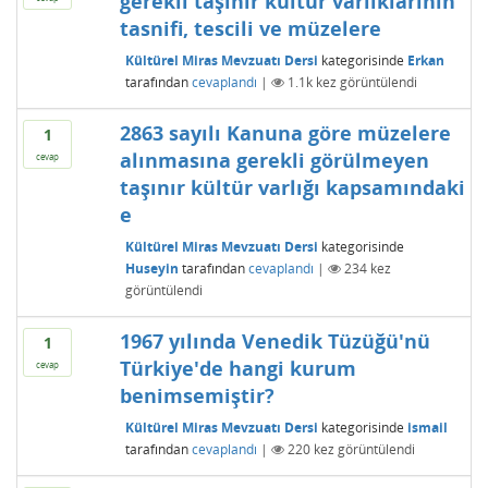
gerekli taşınır kültür varlıklarının
tasnifi, tescili ve müzelere
Kültürel Miras Mevzuatı Dersi
kategorisinde
Erkan
tarafından
cevaplandı
|
1.1k
kez görüntülendi
2863 sayılı Kanuna göre müzelere
1
alınmasına gerekli görülmeyen
cevap
taşınır kültür varlığı kapsamındaki
e
Kültürel Miras Mevzuatı Dersi
kategorisinde
Huseyin
tarafından
cevaplandı
|
234
kez
görüntülendi
1967 yılında Venedik Tüzüğü'nü
1
Türkiye'de hangi kurum
cevap
benimsemiştir?
Kültürel Miras Mevzuatı Dersi
kategorisinde
ismail
tarafından
cevaplandı
|
220
kez görüntülendi