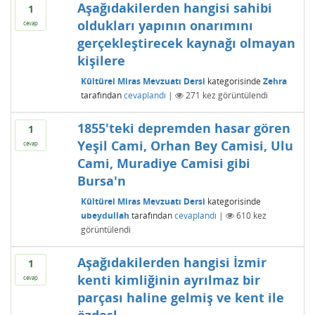
Aşağıdakilerden hangisi sahibi
1
oldukları yapının onarımını
cevap
gerçekleştirecek kaynağı olmayan
kişilere
Kültürel Miras Mevzuatı Dersi
kategorisinde
Zehra
tarafından
cevaplandı
|
271
kez görüntülendi
1855'teki depremden hasar gören
1
Yeşil Cami, Orhan Bey Camisi, Ulu
cevap
Cami, Muradiye Camisi gibi
Bursa'n
Kültürel Miras Mevzuatı Dersi
kategorisinde
ubeydullah
tarafından
cevaplandı
|
610
kez
görüntülendi
Aşağıdakilerden hangisi İzmir
1
kenti kimliğinin ayrılmaz bir
cevap
parçası haline gelmiş ve kent ile