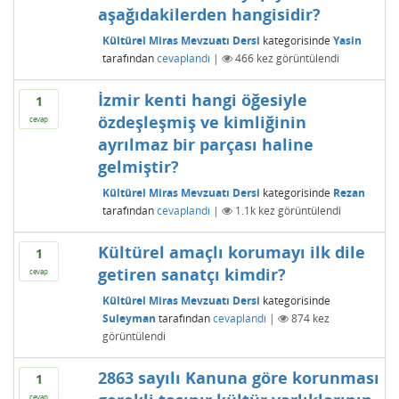
aşağıdakilerden hangisidir?
Kültürel Miras Mevzuatı Dersi
kategorisinde
Yasin
tarafından
cevaplandı
|
466
kez görüntülendi
İzmir kenti hangi öğesiyle
1
özdeşleşmiş ve kimliğinin
cevap
ayrılmaz bir parçası haline
gelmiştir?
Kültürel Miras Mevzuatı Dersi
kategorisinde
Rezan
tarafından
cevaplandı
|
1.1k
kez görüntülendi
Kültürel amaçlı korumayı ilk dile
1
getiren sanatçı kimdir?
cevap
Kültürel Miras Mevzuatı Dersi
kategorisinde
Suleyman
tarafından
cevaplandı
|
874
kez
görüntülendi
2863 sayılı Kanuna göre korunması
1
cevap