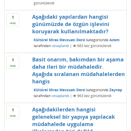
görüntülendi
Aşağıdaki yapılardan hangisi
1
günümüzde de özgün işlevini
cevap
koruyarak kullanılmaktadır?
Kültürel Miras Mevzuatı Dersi
kategorisinde
Adem
tarafından
cevaplandı
|
683
kez görüntülendi
Basit onarım, bakımdan bir aşama
1
daha ileri bir müdahaledir.
cevap
Aşağıda sıralanan müdahalelerden
hangis
Kültürel Miras Mevzuatı Dersi
kategorisinde
Zeynep
tarafından
cevaplandı
|
963
kez görüntülendi
Aşağıdakilerden hangisi
1
geleneksel bir yapıya yapılacak
cevap
müdahalede uygulama