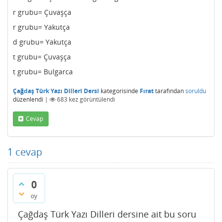
r grubu= Çuvaşça
r grubu= Yakutça
d grubu= Yakutça
t grubu= Çuvaşça
t grubu= Bulgarca
Çağdaş Türk Yazı Dilleri Dersi
kategorisinde
Fırat
tarafından
soruldu
düzenlendi
|
683
kez görüntülendi
Cevap
1
cevap
0
oy
Çağdaş Türk Yazı Dilleri dersine ait bu soru