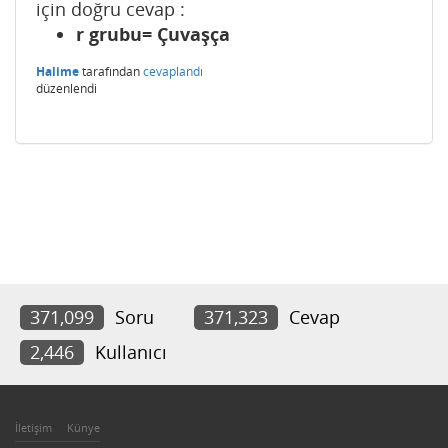
için doğru cevap :
r grubu= Çuvaşça
Halime
tarafından
cevaplandı
düzenlendi
371,099
Soru
371,323
Cevap
2,446
Kullanıcı
İletişim
Künye