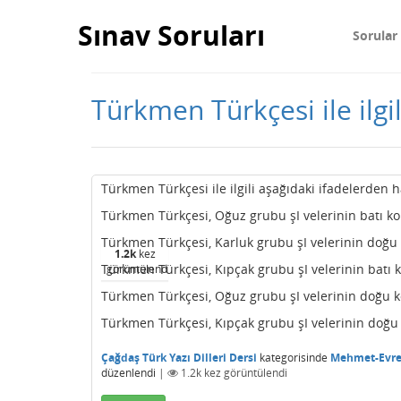
Sınav Soruları
Sorular
Türkmen Türkçesi ile ilgi
Türkmen Türkçesi ile ilgili aşağıdaki ifadelerden
Türkmen Türkçesi, Oğuz grubu şI velerinin batı k
Türkmen Türkçesi, Karluk grubu şI velerinin doğu
1.2k
kez
Türkmen Türkçesi, Kıpçak grubu şI velerinin batı 
görüntülendi
Türkmen Türkçesi, Oğuz grubu şI velerinin doğu 
Türkmen Türkçesi, Kıpçak grubu şI velerinin doğu
Çağdaş Türk Yazı Dilleri Dersi
kategorisinde
Mehmet-Evr
düzenlendi
|
1.2k
kez görüntülendi