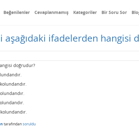
Beğenilenler
Cevaplanmamış
Kategoriler
Bir Soru Sor
Blo
li aşağıdaki ifadelerden hangisi
 hangisi doğrudur?
olundandır.
 kolundandır.
kolundandır.
kolundandır.
 kolundandır.
en
tarafından
soruldu