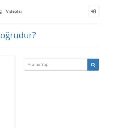
g
Videolar
 doğrudur?