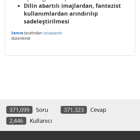
Dilin abartılı imajlardan, fantezist
kullanımlardan arındırılıp
sadeleştirilmesi
Semra
tarafından
cevaplandı
düzenlendi
371,099
Soru
371,323
Cevap
2,446
Kullanıcı