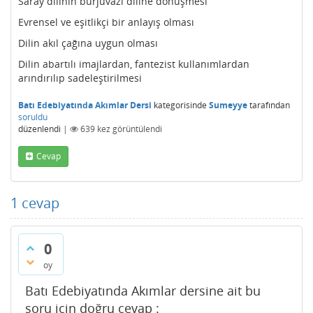
Saray dilinin burjuvazi diline dönüşmesi
Evrensel ve eşitlikçi bir anlayış olması
Dilin akıl çağına uygun olması
Dilin abartılı imajlardan, fantezist kullanımlardan
arındırılıp sadeleştirilmesi
Batı Edebiyatında Akımlar Dersi
kategorisinde
Sumeyye
tarafından
soruldu
düzenlendi
|
639
kez görüntülendi
Cevap
1
cevap
0
oy
Batı Edebiyatında Akımlar dersine ait bu
soru için doğru cevap :