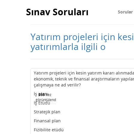
Sınav Soruları
Sorular
Yatırım projeleri için k
yatırımlarla ilgili o
Yatırım projeleri için kesin yatırım kararı alınmad
ekonomik, teknik ve finansal araştırmaların yapıla
çalışmaya ne ad verilir?
İş planı
655
kez
görüntülendi
İş Etüdü
Stratejik plan
Finansal plan
Fizibilite etüdü