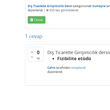
Dış Ticarette Girişimcilik Dersi
kategorisinde
Sumeyra
ta
düzenlendi
|
655
kez görüntülendi
Cevap
1
cevap
0
Dış Ticarette Girişimcilik ders
Fizibilite etüdü
oy
Cahit
tarafından
cevaplandı
düzenlendi