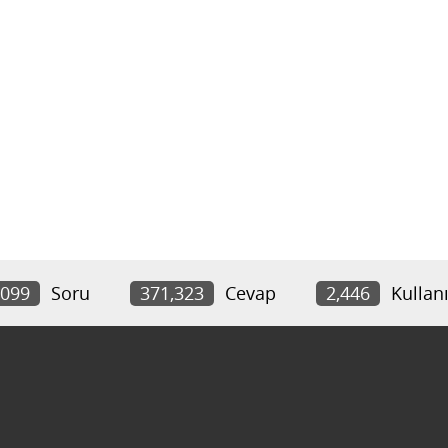
,099
Soru
371,323
Cevap
2,446
Kullanı