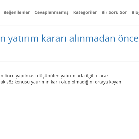
Beğenilenler
Cevaplanmamış
Kategoriler
Bir Soru Sor
Blo
esin yatırım kararı alınmadan ön
an önce yapılması düşünülen yatırımlarla ilgili olarak
rak söz konusu yatırımın karlı olup olmadığını ortaya koyan