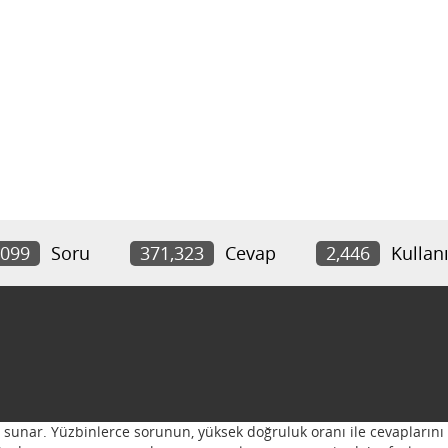
,099
Soru
371,323
Cevap
2,446
Kullanı
ı sunar. Yüzbinlerce sorunun, yüksek doğruluk oranı ile cevaplarını 