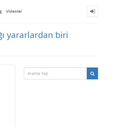
g
Videolar
ğı yararlardan biri