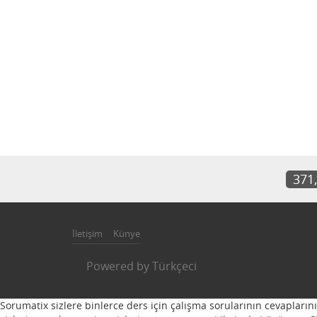
371
İletişim
Künye
Powered by
Türkçeci
Sorumatix sizlere binlerce ders için çalışma sorularının cevapların