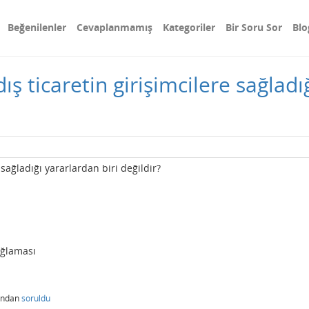
Beğenilenler
Cevaplanmamış
Kategoriler
Bir Soru Sor
Blo
ş ticaretin girişimcilere sağladı
 sağladığı yararlardan biri değildir?
ağlaması
ından
soruldu