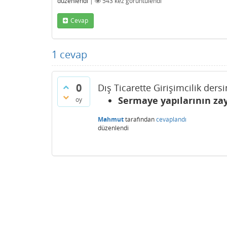
düzenlendi
|
543
kez görüntülendi
Cevap
1
cevap
0
Dış Ticarette Girişimcilik ders
Sermaye yapılarının za
oy
Mahmut
tarafından
cevaplandı
düzenlendi