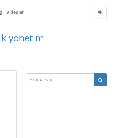
g
Videolar
tik yönetim