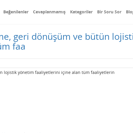
Beğenilenler
Cevaplanmamış
Kategoriler
Bir Soru Sor
Blo
me, geri dönüşüm ve bütün lojis
tüm faa
ojistik yönetim faaliyetlerini içine alan tüm faaliyetlerin