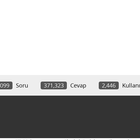
,099
Soru
371,323
Cevap
2,446
Kullanı