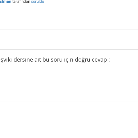
slıhan
tarafından
soruldu
şviki dersine ait bu soru için doğru cevap :
i