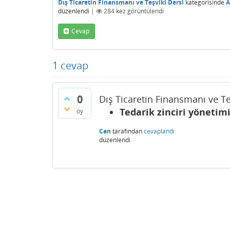
Dış Ticaretin Finansmanı ve Teşviki Dersi
kategorisinde
A
düzenlendi
|
284
kez görüntülendi
Cevap
1
cevap
0
Dış Ticaretin Finansmanı ve Te
Tedarik zinciri yönetim
oy
Can
tarafından
cevaplandı
düzenlendi