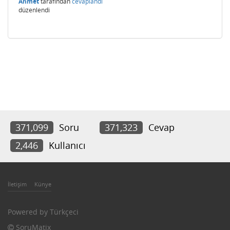
Ahmet
tarafından
cevaplandı
düzenlendi
371,099
Soru
371,323
Cevap
2,446
Kullanıcı
İletişim
Künye
Powered by
Türkçeci
SoruMatix