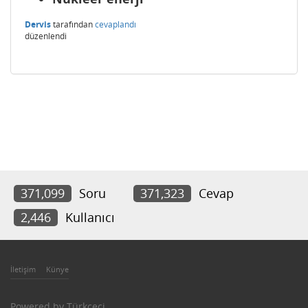
Dervis
tarafından
cevaplandı
düzenlendi
371,099
Soru
371,323
Cevap
2,446
Kullanıcı
İletişim
Künye
Powered by
Türkçeci