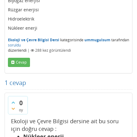
Biyogaz enerjisi
Rüzgar enerjisi
Hidroelektrik
Nükleer enerji
Ekoloji ve Çevre Bilgisi Dersi
kategorisinde
ummugulsum
tarafından
soruldu
düzenlendi
|
288
kez görüntülendi
Cevap
1
cevap
0
oy
Ekoloji ve Çevre Bilgisi dersine ait bu soru
için doğru cevap :
Nükleer enerji