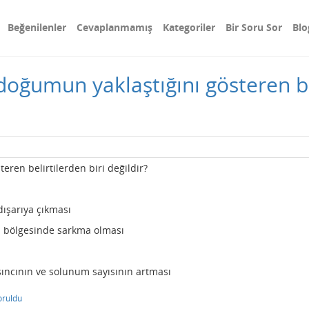
Beğenilenler
Cevaplanmamış
Kategoriler
Bir Soru Sor
Blo
doğumun yaklaştığını gösteren bel
eren belirtilerden biri değildir?
dışarıya çıkması
n bölgesinde sarkma olması
ıncının ve solunum sayısının artması
oruldu