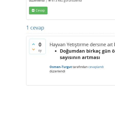
düzenlendi
|
613
kez görüntülendi
Cevap
1
cevap
0
Hayvan Yetiştirme dersine ait 
Doğumdan birkaç gün ön
oy
sayısının artması
Osman-Turgut
tarafından
cevaplandı
düzenlendi