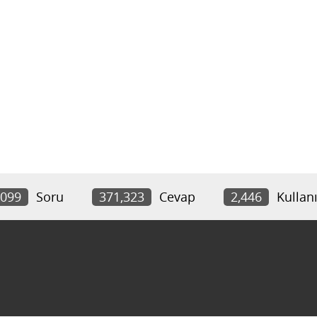
,099
Soru
371,323
Cevap
2,446
Kullanı