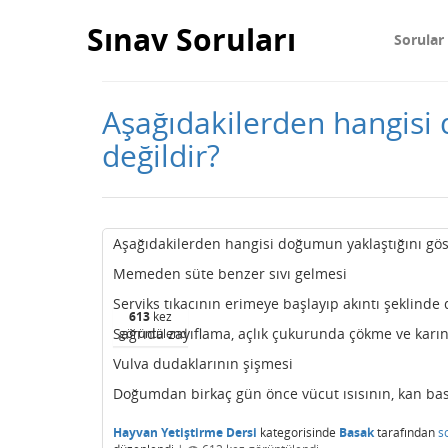
Sınav Soruları
Sorular
Aşağıdakilerden hangisi 
değildir?
Aşağıdakilerden hangisi doğumun yaklaştığını göst
Memeden süte benzer sıvı gelmesi
Serviks tıkacının erimeye başlayıp akıntı şeklinde 
613
kez
Sağrıda zayıflama, açlık çukurunda çökme ve karı
görüntülendi
Vulva dudaklarının şişmesi
Doğumdan birkaç gün önce vücut ısısının, kan bas
Hayvan Yetiştirme Dersi
kategorisinde
Basak
tarafından
s