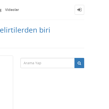
g
Videolar
irtilerden biri