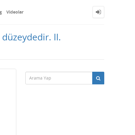
g
Videolar
üzeydedir. II.