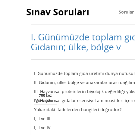
Sınav Soruları
Sorular
I. Günümüzde toplam gıd
Gıdanın; ülke, bölge v
I. Günümüzde toplam gıda üretimi dünya nüfusu
II. Gıdanın; ülke, bölge ve anakaralar arası dağılı
III. Hayvansal proteinlerin biyolojik değerliliği yük
700
kez
IV. Hayvansal gıdalar esensiyel aminoasitleri içer
görüntülendi
Yukarıdaki ifadelerden hangileri doğrudur?
I, II ve III
I, II ve IV