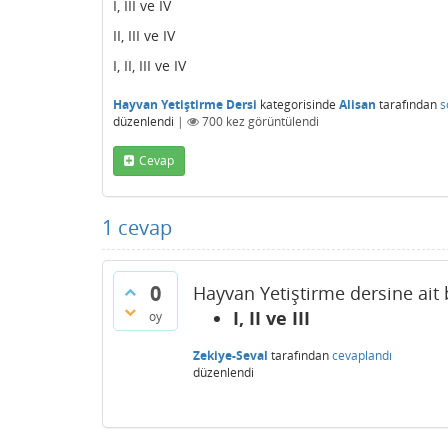
I, III ve IV
II, III ve IV
I, II, III ve IV
Hayvan Yetiştirme Dersi
kategorisinde
Alisan
tarafından
s
düzenlendi
|
700
kez görüntülendi
Cevap
1
cevap
0
Hayvan Yetiştirme dersine ait 
I, II ve III
oy
Zekiye-Seval
tarafından
cevaplandı
düzenlendi