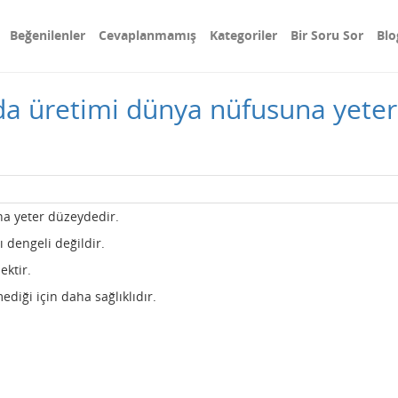
Beğenilenler
Cevaplanmamış
Kategoriler
Bir Soru Sor
Blo
a üretimi dünya nüfusuna yeter d
na yeter düzeydedir.
mı dengeli değildir.
sektir.
mediği için daha sağlıklıdır.