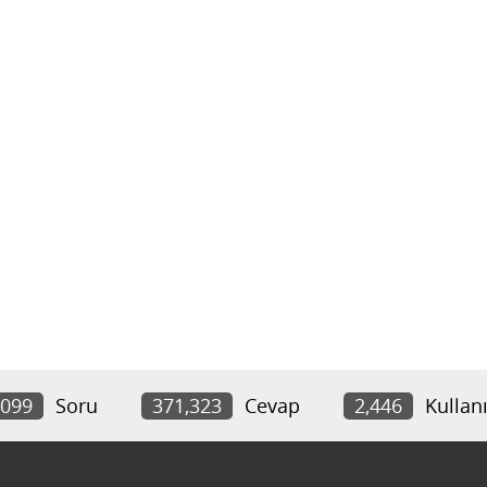
,099
Soru
371,323
Cevap
2,446
Kullanı