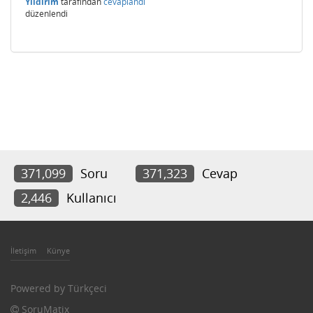
Yıldırım
tarafından
cevaplandı
düzenlendi
371,099
Soru
371,323
Cevap
2,446
Kullanıcı
İletişim
Künye
Powered by
Türkçeci
SoruMatix