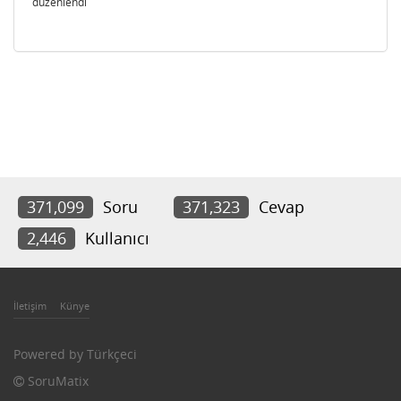
düzenlendi
371,099
Soru
371,323
Cevap
2,446
Kullanıcı
İletişim
Künye
Powered by
Türkçeci
SoruMatix