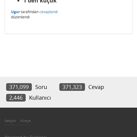
1'den küçük
Ugur
tarafından
cevaplandı
düzenlendi
371,099
Soru
371,323
Cevap
2,446
Kullanıcı
İletişim
Künye