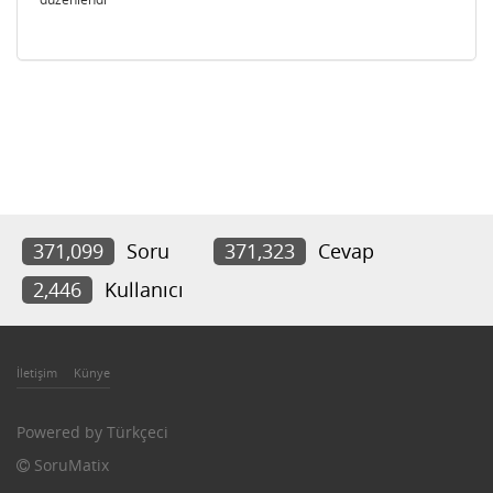
371,099
Soru
371,323
Cevap
2,446
Kullanıcı
İletişim
Künye
Powered by
Türkçeci
SoruMatix