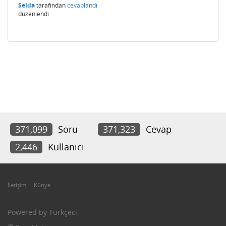
Selda
tarafından
cevaplandı
düzenlendi
371,099
Soru
371,323
Cevap
2,446
Kullanıcı
İletişim
Künye
Powered by
Türkçeci