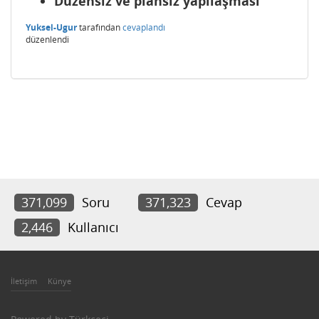
Düzensiz ve plansız yapılaşması
Yuksel-Ugur
tarafından
cevaplandı
düzenlendi
371,099
Soru
371,323
Cevap
2,446
Kullanıcı
İletişim
Künye