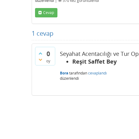
düzenlendi
|
570
kez görüntülendi
Cevap
1
cevap
0
Seyahat Acentacılığı ve Tur Op
Reşit Saffet Bey
oy
Bora
tarafından
cevaplandı
düzenlendi