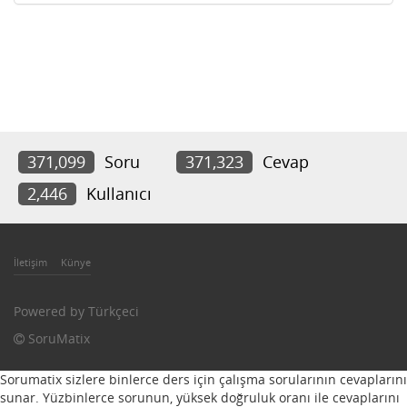
371,099
Soru
371,323
Cevap
2,446
Kullanıcı
İletişim
Künye
Powered by
Türkçeci
SoruMatix
Sorumatix sizlere binlerce ders için çalışma sorularının cevaplarını
sunar. Yüzbinlerce sorunun, yüksek doğruluk oranı ile cevaplarını