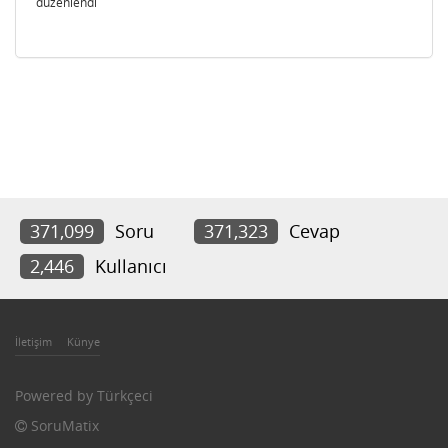
düzenlendi
371,099
Soru
371,323
Cevap
2,446
Kullanıcı
İletişim
Künye
Powered by
Türkçeci
SoruMatix