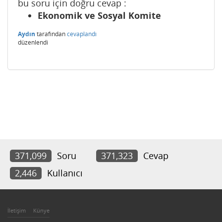
bu soru için doğru cevap :
Ekonomik ve Sosyal Komite
Aydın
tarafından
cevaplandı
düzenlendi
371,099
Soru
371,323
Cevap
2,446
Kullanıcı
İletişim
Künye