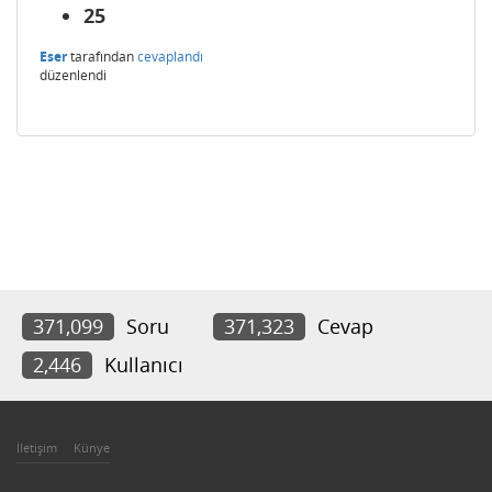
25
Eser
tarafından
cevaplandı
düzenlendi
371,099
Soru
371,323
Cevap
2,446
Kullanıcı
İletişim
Künye